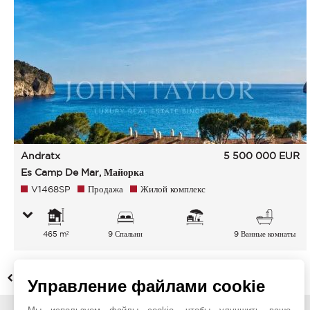
Andratx
5 500 000
EUR
Es Camp De Mar, Майорка
V1468SP
Продажа
Жилой комплекс
465 m²
9 Спальни
9 Ванные комнаты
НАЗАД
Управление файлами cookie