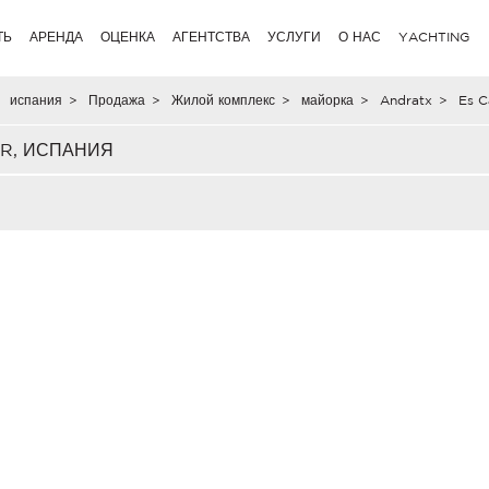
ТЬ
АРЕНДА
ОЦЕНКА
АГЕНТСТВА
УСЛУГИ
О НАС
YACHTING
испания
>
Продажа
>
Жилой комплекс
>
майорка
>
Andratx
>
Es C
R, ИСПАНИЯ