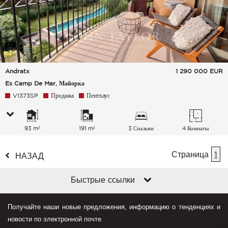
Andratx
1 290 000
EUR
Es Camp De Mar, Майорка
V1373SP
Продажа
Пентхаус
93 m²
191 m²
3 Спальни
4 Комнаты
Страница
1
НАЗАД
Быстрые ссылки
Получайте наши новые предложения, информацию о тенденциях и
новости по электронной почте