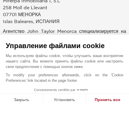
Miferpa Inmobiliaria 1, S.L
258 Moll de Llevant
07701
МЕНОРКА
Islas Baleares
,
ИСПАНИЯ
Агентство John Taylor Menorca специализируется на
продаже, аренде и управлении недвижимостью класса
Управление файлами cookie
люкс. Наша элитная недвижимость предлагает
уникальный сервис, сочетающий в себе опыт и
Мы используем файлы cookie, чтобы улучшить ваше восприятие
элегантность, чтобы удовлетворить потребности
нашего сайта. Вы можете принять файлы cookie или настроить
искушенных клиентов. Команда
свои предпочтения с помощью кнопок ниже.
высококвалифицированных агентов специализируется
To modify your preferences afterwards, click on the 'Cookie
на эксклюзивной недвижимости, предоставляя
Preferences' link located in the page footer.
индивидуальные консультации и абсолютную
Consentements certifiés par
1
конфиденциальность. Мы предлагаем уникальный
MAKE ENQUIRY
Закрыть
Установить
Принять все
выбор апартаментов и вилл высшего качества,
расположенных в самых востребованных районах
Платформа управления согласием: настройте свои параме
Axeptio consent
Менорки.
Наша платформа позволяет вам настраивать параметры ко
Менорка - это остров, расположенный в Средиземном