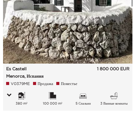
Es Castell
1 800 000
EUR
Menorca, Испания
V0379ME
Продажа
Поместье
380 m²
100 000 m²
5 Спальни
3 Ванные комнаты