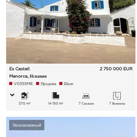
Es Castell
2 750 000
EUR
Menorca, Испания
V0355ME
Продажа
Шале
370 m²
14 150 m²
7 Спальни
7 Комнаты
Эксклюзивный