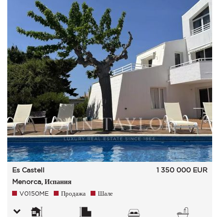
Es Castell
1 350 000
EUR
Menorca, Испания
V0150ME
Продажа
Шале