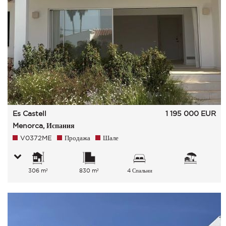
Es Castell
1 195 000
EUR
Menorca, Испания
V0372ME
Продажа
Шале
306 m²
830 m²
4 Спальни