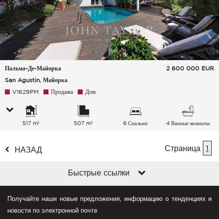
Пальма-Де-Майорка
2 600 000
EUR
San Agustin, Майорка
V1629PM
Продажа
Дом
517 m²
507 m²
6 Спальни
4 Ванные комнаты
Страница
1
НАЗАД
Быстрые ссылки
Получайте наши новые предложения, информацию о тенденциях и
новости по электронной почте