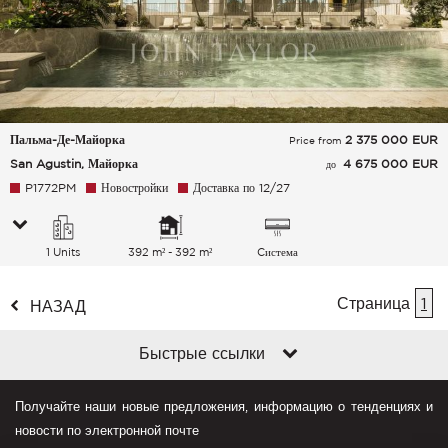
Пальма-Де-Майорка
2 375 000
EUR
Price from
San Agustin, Майорка
4 675 000 EUR
до
P1772PM
Новостройки
Доставка по 12/27
1 Units
392 m² - 392 m²
Cистема
кондиционирования
воздуха
Страница
1
НАЗАД
Быстрые ссылки
Получайте наши новые предложения, информацию о тенденциях и
новости по электронной почте