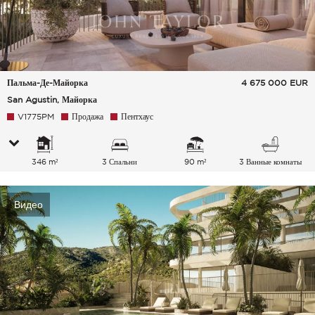
Пальма-Де-Майорка
4 675 000
EUR
San Agustin, Майорка
V1775PM
Продажа
Пентхаус
346 m²
3 Спальни
90 m²
3 Ванные комнаты
Видео