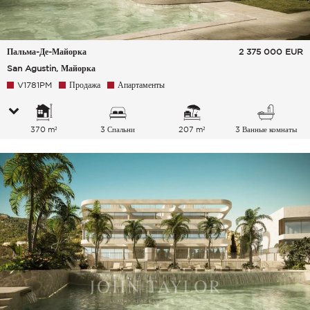
Пальма-Де-Майорка
2 375 000
EUR
San Agustin, Майорка
V1781PM
Продажа
Апартаменты
370 m²
3 Спальни
207 m²
3 Ванные комнаты