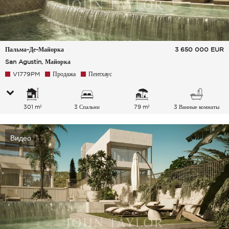
Пальма-Де-Майорка
3 650 000
EUR
San Agustin, Майорка
V1779PM
Продажа
Пентхаус
301 m²
3 Спальни
79 m²
3 Ванные комнаты
Видео