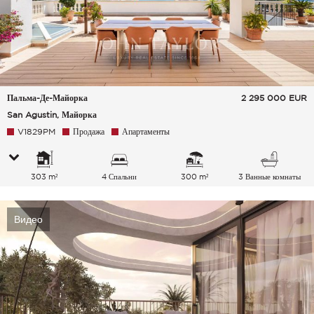
Пальма-Де-Майорка
2 295 000
EUR
San Agustin, Майорка
V1829PM
Продажа
Апартаменты
303 m²
4 Спальни
300 m²
3 Ванные комнаты
Видео