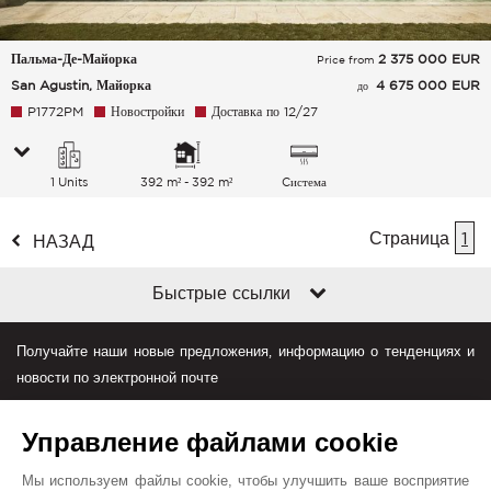
Пальма-Де-Майорка
2 375 000
EUR
Price from
San Agustin, Майорка
4 675 000 EUR
до
P1772PM
Новостройки
Доставка по 12/27
1 Units
392 m² - 392 m²
Cистема
кондиционирования
воздуха
Страница
1
НАЗАД
Быстрые ссылки
Получайте наши новые предложения, информацию о тенденциях и
новости по электронной почте
Управление файлами cookie
Мы используем файлы cookie, чтобы улучшить ваше восприятие