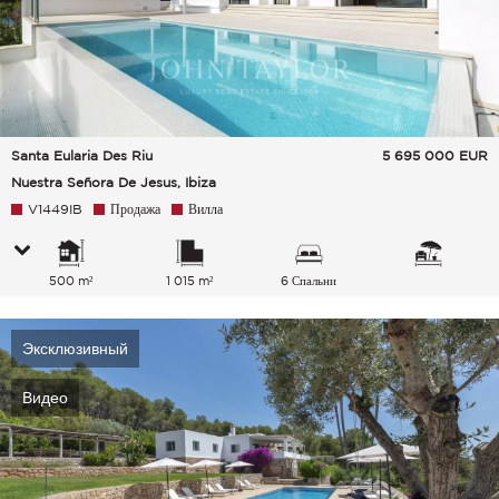
Santa Eularia Des Riu
5 695 000
EUR
Nuestra Señora De Jesus, Ibiza
V1449IB
Продажа
Вилла
500 m²
1 015 m²
6 Спальни
Эксклюзивный
Видео