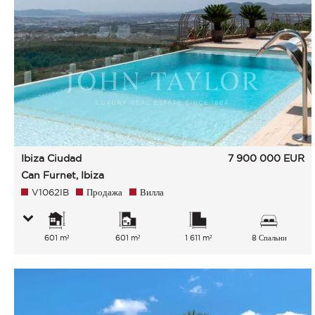
Ibiza Ciudad
7 900 000
EUR
Can Furnet, Ibiza
V1062IB
Продажа
Вилла
601 m²
601 m²
1 611 m²
8 Спальни