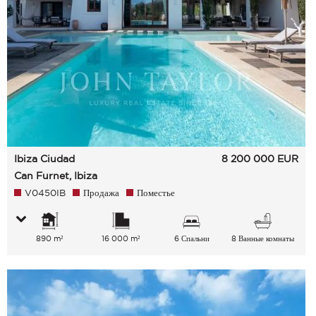
Ibiza Ciudad
8 200 000
EUR
Can Furnet, Ibiza
V0450IB
Продажа
Поместье
890 m²
16 000 m²
6 Спальни
8 Ванные комнаты