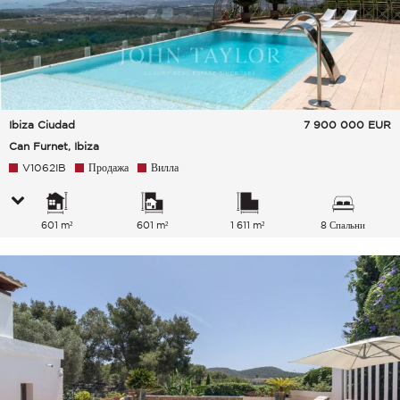
Ibiza Ciudad
7 900 000
EUR
Can Furnet, Ibiza
V1062IB
Продажа
Вилла
601 m²
601 m²
1 611 m²
8 Спальни