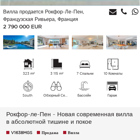
Вилла продается Рокфор-Ле-Пен,
Французская Ривьера, Франция
2 790 000
EUR
323 m²
3 115 m²
7 Спальни
10 Комнаты
South
Обзорный Сельская местность
Бассейн
Гараж
Рокфор-ле-Пен - Новая современная вилла
в абсолютной тишине и покое
V1638MGS
Продажа
Вилла