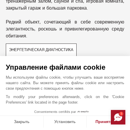
тренажерным залом, сауной и спа, игровая комната,
закрытый гараж и большая парковка.
Редкий объект, сочетающий в себе современную
элегантность, роскошь и привилегированную среду
обитания.
ЭНЕРГЕТИЧЕСКАЯ ДИАГНОСТИКА
Управление файлами cookie
БЛИЖАЙШИЕ ОКРЕСТНОСТИ
Магазины
Кинотеатр
Мы используем файлы cookie, чтобы улучшить ваше восприятие
Пляж
Аэропорт
нашего сайта. Вы можете принять файлы cookie или настроить
свои предпочтения с помощью кнопок ниже.
Центр Города
Море
Супермаркет
To modify your preferences afterwards, click on the 'Cookie
Preferences' link located in the page footer.
Consentements certifiés par
1
MAKE ENQUIRY
Закрыть
Установить
Принять все
JOHN TAYLOR MOUGINS