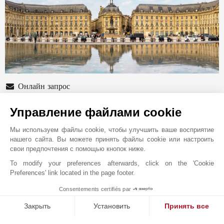
Онлайн запрос
+33 5 57 99 48 29
Управление файлами cookie
Расположение на карте
Мы используем файлы cookie, чтобы улучшить ваше восприятие
Sud Ouest Résidences
нашего сайта. Вы можете принять файлы cookie или настроить
свои предпочтения с помощью кнопок ниже.
51 Cours Georges Clemenceau
33000
BORDEAUX
To modify your preferences afterwards, click on the 'Cookie
Preferences' link located in the page footer.
Gironde
,
ФРАНЦИЯ
Consentements certifiés par
В 1864 году сэр Джон Тейлор открыл для себя
1
MAKE ENQUIRY
французскую Ривьеру и основал в Каннах один из
Закрыть
Установить
Принять все
самых известных брендов в сфере элитной
Платформа управления согласием: настройте свои параме
Axeptio consent