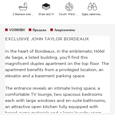
2 Ванные комнаты
Этаж last/4
South West East
Едва заметный Город
V0360BX
Продажа
Апартаменты