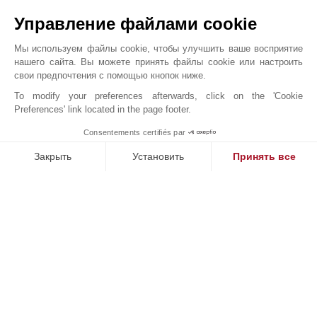
Управление файлами cookie
Мы используем файлы cookie, чтобы улучшить ваше восприятие
нашего сайта. Вы можете принять файлы cookie или настроить
свои предпочтения с помощью кнопок ниже.
To modify your preferences afterwards, click on the 'Cookie
Preferences' link located in the page footer.
Exceptional Bastide – Panoramic Views, Guest ...
1
Consentements certifiés par
John Taylor Valbonne - V3566VA
Закрыть
Установить
Принять все
Платформа управления согласием: настройте свои параме
Axeptio consent
Наша платформа позволяет вам настраивать параметры ко
НАШИ УСПЕХИ
ПРОДАНО
П
кт