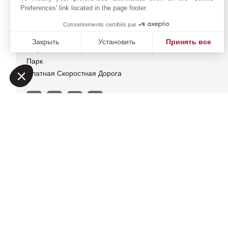
Автобусная Остановка
Preferences' link located in the page footer.
Аэропорт
Больница/Поликлиника
Consentements certifiés par
Магазины
Закрыть
Установить
Принять все
Море
Платформа управления согласием: настройте свои пар
Axeptio consent
Парк
Наша платформа позволяет вам настраивать параметры 
Платная Скоростная Дорога
JOHN TAYLOR SAINT-JE