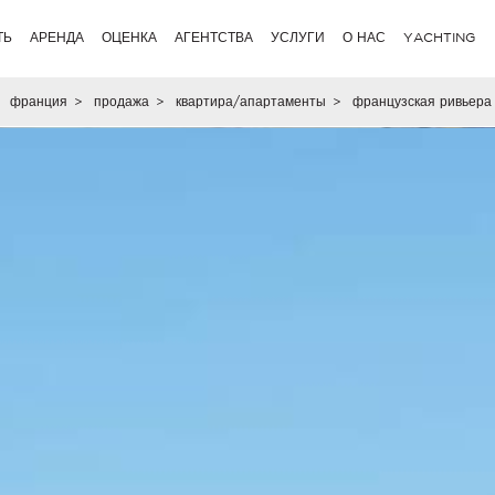
ТЬ
АРЕНДА
ОЦЕНКА
АГЕНТСТВА
УСЛУГИ
О НАС
YACHTING
франция
>
продажа
>
квартира/апартаменты
>
французская ривьера