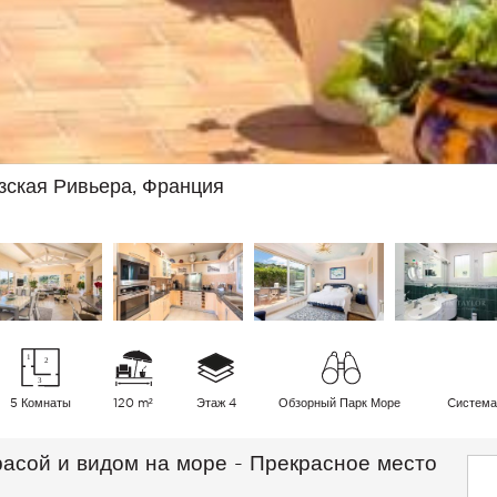
зская Ривьера, Франция
5 Комнаты
120 m²
Этаж 4
Обзорный Парк Море
Cистема
асой и видом на море - Прекрасное место