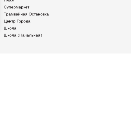
Пляж
Супермаркет
Трамвайная Остановка
Центр Города
Школа
аметры
Школа (начальная)
конфиденциальности и управлять ими, обеспечивая соотве
AN-CAP-FERRAT
Агентство John Taylor в Сен-Жан-Кап-Ферра
специализируется на продаже, сезонной аренде и
услугах по управлению эксклюзивной
недвижимостью. Ознакомьтесь с уникальной
подборкой недвижимости в Сен-Жан-Кап-Ферра:
домами у самой воды на краю Кап-Ферра,
превосходной недвижимостью Прекрасной эпохи