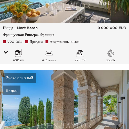
Ницца - Mont Boron
9 900 000
EUR
Французская Ривьера, Франция
V2010SJ
Продажа
Апартаменты-вилла
400 m²
4 Спальни
275 m²
South
Эксклюзивный
Видео