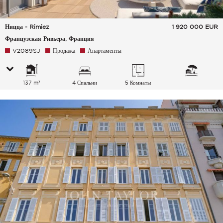
Ницца - Rimiez
1 920 000
EUR
Французская Ривьера, Франция
V2089SJ
Продажа
Апартаменты
137 m²
4 Спальни
5 Комнаты