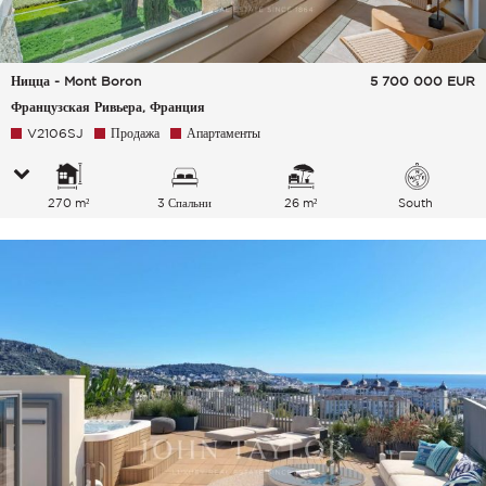
Ницца - Mont Boron
5 700 000
EUR
Французская Ривьера, Франция
V2106SJ
Продажа
Апартаменты
270 m²
3 Спальни
26 m²
South