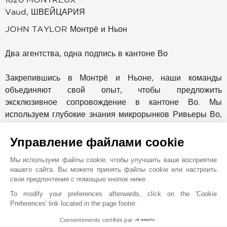
Vaud
,
ШВЕЙЦАРИЯ
JOHN TAYLOR Монтрё и Ньон
Два агентства, одна подпись в кантоне Во
Закрепившись в Монтрё и Ньоне, наши команды
объединяют свой опыт, чтобы предложить
эксклюзивное сопровождение в кантоне Во. Мы
используем глубокие знания микрорынков Ривьеры Во,
Ла Кот и Тер Сент, опираясь на силу признанной
международной сети.
Управление файлами cookie
Мы используем файлы cookie, чтобы улучшить ваше восприятие
Лидер в сфере услуг с элитной недвижимостью уже
нашего сайта. Вы можете принять файлы cookie или настроить
более 150 лет, John Taylor представлен более чем в 12
свои предпочтения с помощью кнопок ниже.
странах и имеет офисы в престижных направлениях,
To modify your preferences afterwards, click on the 'Cookie
таких как Монако, Канны, Сен-Тропе, Париж,
Preferences' link located in the page footer.
Куршевель, Дубай, Милан, Прага, Мадрид, Вербье,
Consentements certifiés par
Гштаад, а также Женева. Это международное