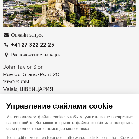
Онлайн запрос
+41 27 322 22 25
Расположение на карте
John Taylor Sion
Rue du Grand-Pont 20
1950
SION
Valais
,
ШВЕЙЦАРИЯ
Насладитесь преимуществами престижной
Управление файлами cookie
международной сети John Taylor, обратившись в наше
агентство по недвижимости John Taylor в Сьоне. Мы
Мы используем файлы cookie, чтобы улучшить ваше восприятие
специализируемся на продаже исключительных
нашего сайта. Вы можете принять файлы cookie или настроить
свои предпочтения с помощью кнопок ниже.
объектов недвижимости в Сьоне и прилегающих
районах. Мы предлагаем уникальную подборку квартир,
To modify your preferences afterwards, click on the 'Cookie