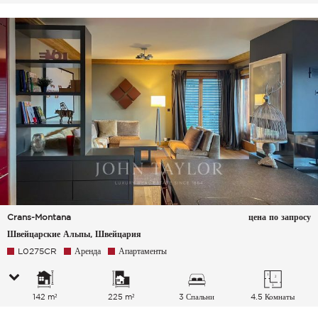
Crans-Montana
цена по запросу
Швейцарские Альпы, Швейцария
L0275CR
Аренда
Апартаменты
142 m²
225 m²
3 Спальни
4.5 Комнаты