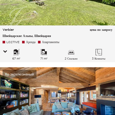
Verbier
цена по запросу
Швейцарские Альпы, Швейцария
L0271VE
Аренда
Апартаменты
67 m²
71 m²
2 Спальни
3 Комнаты
Ко эксклюзивный