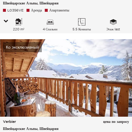
Швейцарские Альпы, Швейцария
L0356VE
Аренда
Апартаменты
220 m²
4 Спальни
5.5 Комнаты
Этаж last
Ко эксклюзивный
Verbier
цена по запросу
Швейцарские Альпы, Швейцария