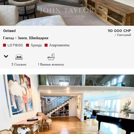
Gstaad
110 000
CHF
/ Ежегодный
Гштад - Занен, Швейцария
L0716GS
Аренда
Апартаменты
3 Спальни
1 Ванные комнаты