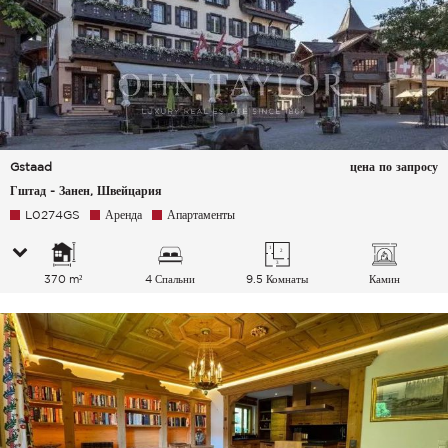
Gstaad
цена по запросу
Гштад - Занен, Швейцария
L0274GS
Аренда
Апартаменты
370 m²
4 Спальни
9.5 Комнаты
Камин