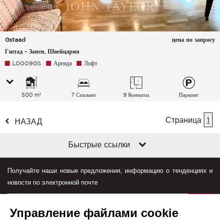
Gstaad
цена по запросу
Гштад - Занен, Швейцария
L0009GS
Аренда
Лофт
500 m²
7 Спальни
9 Комнаты
Паркинг
Страница
1
НАЗАД
Быстрые ссылки
Получайте наши новые предложения, информацию о тенденциях и
новости по электронной почте
Управление файлами cookie