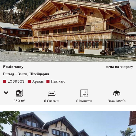
Feutersoey
цена по запросу
Гштад - Занен, Швейцария
L0895GS
Аренда
Пентхаус
230 m²
6 Спальни
8 Комнаты
Этаж last/4