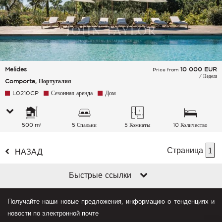
Melides
10 000
EUR
Price from
/ Неделя
Comporta, Португалия
L0210CP
Сезонная аренда
Дом
500 m²
5 Спальни
5 Комнаты
10 Количество
спальных мест
Страница
1
НАЗАД
Быстрые ссылки
Получайте наши новые предложения, информацию о тенденциях и
новости по электронной почте