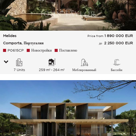
Melides
1 890 000
EUR
Price from
Comporta, Португалия
2 250 000 EUR
до
P0615CP
Новостройки
Поставлено
7 Units
259 m² - 264 m²
Меблированный
Бассейн