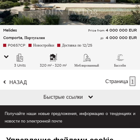
Melides
4 000 000
EUR
Price from
Comporta, Португалия
4 000 000 EUR
до
P0657CP
Новостройки
Доставка по 12/25
3 Units
320 m² - 320 m²
Меблированный
Бассейн
Страница
1
НАЗАД
Быстрые ссылки
Получайте наши новые предложения, информацию о тенденциях и
новости по электронной почте