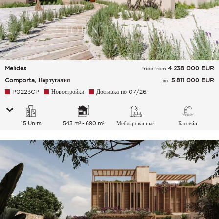
Melides
4 238 000
EUR
Price from
Comporta, Португалия
5 811 000 EUR
до
P0223CP
Новостройки
Доставка по 07/26
15 Units
543 m² - 680 m²
Меблированный
Бассейн