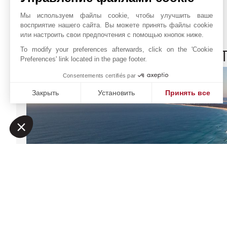
Мы используем файлы cookie, чтобы улучшить ваше
восприятие нашего сайта. Вы можете принять файлы cookie
или настроить свои предпочтения с помощью кнопок ниже.
To modify your preferences afterwards, click on the 'Cookie
JOHN TAYLOR COMPOR
Preferences' link located in the page footer.
Consentements certifiés par
Закрыть
Установить
Принять все
Платформа управления согласием: настройте свои пар
Axeptio consent
Наша платформа позволяет вам настраивать параметры 
TMP Real Estate, Lda
Онлайн запрос
Rua do Arroz, 51 – Lj.
+351 269 097 771
7570-782
КОМПОРТА
Расположение на карте
GRANDOLA
,
ПОРТУГАЛИЯ