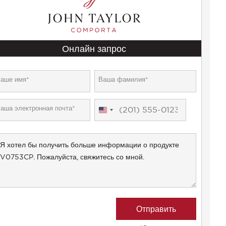
Онлайн запрос
United
States
+1