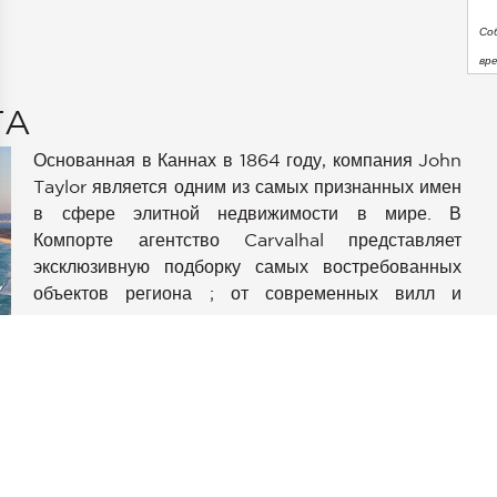
Со
вр
TA
Основанная в Каннах в 1864 году, компания John
Taylor является одним из самых признанных имен
в сфере элитной недвижимости в мире. В
Компорте агентство Carvalhal представляет
аметры
эксклюзивную подборку самых востребованных
конфиденциальности и управлять ими, обеспечивая соотве
объектов региона ; от современных вилл и
традиционных домов до исключительных
земельных участков.
Расположенные в уникальном ландшафте дюн,
сосновых лесов и бескрайних пляжей, где
нетронутая природа сочетается со сдержанной
элегантностью, эти объекты отражают