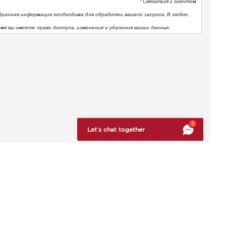
* Связаться с агентом
бранная информация необходима для обработки вашего запроса. В любое
емя вы имеете право доступа, изменения и удаления ваших данных.
тствие нормативным требованиям. Настройте свои предпоч
1
Let’s chat together