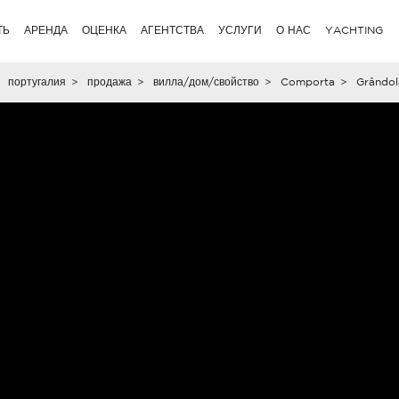
ТЬ
АРЕНДА
ОЦЕНКА
АГЕНТСТВА
УСЛУГИ
О НАС
YACHTING
португалия
>
продажа
>
вилла/дом/свойство
>
Comporta
>
Grândol