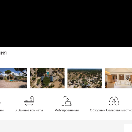
лия
ни
3 Ванные комнаты
Меблированный
Обзорный Сельская местн