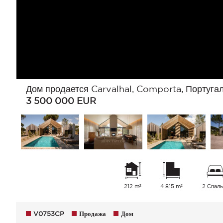
Дом продается Carvalhal, Comporta, Португа
3 500 000
EUR
212 m²
4 815 m²
2 Спаль
V0753CP
Продажа
Дом