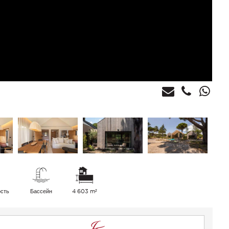
ость
Бассейн
4 603 m²