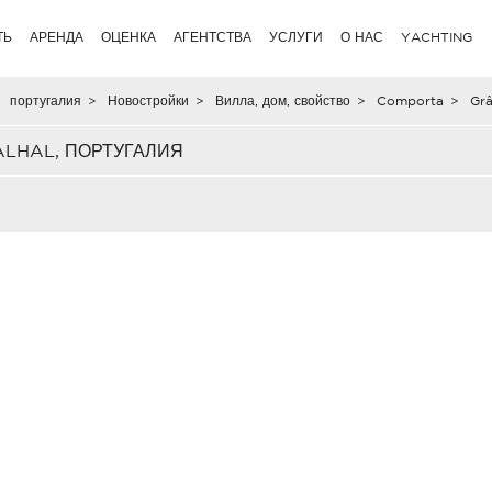
ТЬ
АРЕНДА
ОЦЕНКА
АГЕНТСТВА
УСЛУГИ
О НАС
YACHTING
португалия
>
Новостройки
>
Вилла, дом, свойство
>
Comporta
>
Grâ
ALHAL, ПОРТУГАЛИЯ