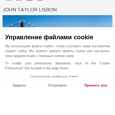
JOHN TAYLOR LISBON
Управление файлами cookie
Мы используем файлы cookie, чтобы улучшить ваше восприятие
нашего сайта. Вы можете принять файлы cookie или настроить
свои предпочтения с помощью кнопок ниже.
To modify your preferences afterwards, click on the 'Cookie
Preferences' link located in the page footer.
Онлайн запрос
Consentements certifiés par
1
MAKE ENQUIRY
+351 211 922 998
Закрыть
Установить
Принять все
Расположение на карте
Платформа управления согласием: настройте свои параме
Axeptio consent
Наша платформа позволяет вам настраивать параметры ко
TMP REAL ESTATE LDA
Rua da Lapa, 126
1200-703
ЛИССАБОН