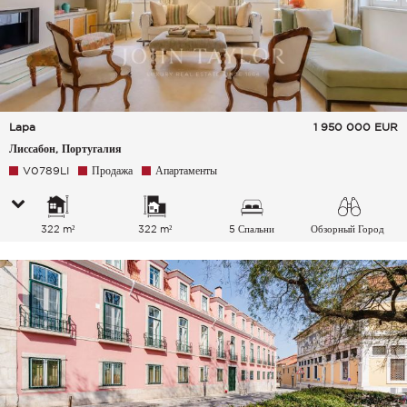
Lapa
1 950 000
EUR
Лиссабон, Португалия
V0789LI
Продажа
Апартаменты
322 m²
322 m²
5 Спальни
Обзорный Город