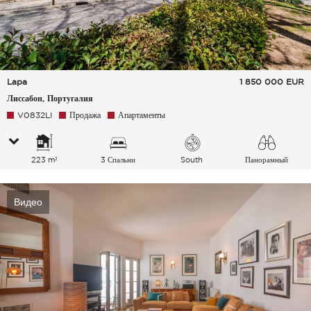
Lapa
1 850 000
EUR
Лиссабон, Португалия
V0832LI
Продажа
Апартаменты
223 m²
3 Спальни
South
Панорамный
Видео