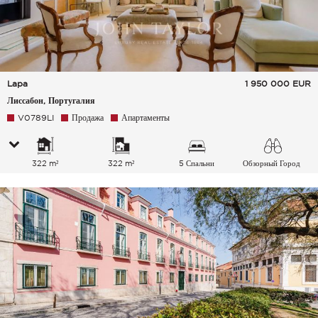
Lapa
1 950 000
EUR
Лиссабон, Португалия
V0789LI
Продажа
Апартаменты
322 m²
322 m²
5 Спальни
Обзорный Город