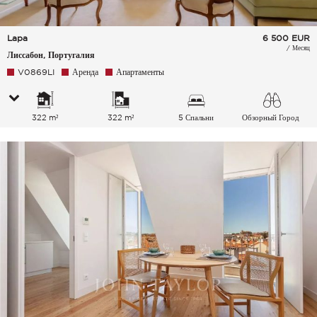
Lapa
6 500
EUR
/ Месяц
Лиссабон, Португалия
V0869LI
Аренда
Апартаменты
322 m²
322 m²
5 Спальни
Обзорный Город