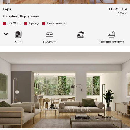
Lapa
1 880
EUR
/ Месяц
Лиссабон, Португалия
L0795LI
Аренда
Апартаменты
61 m²
1 Спальни
1 Ванные комнаты