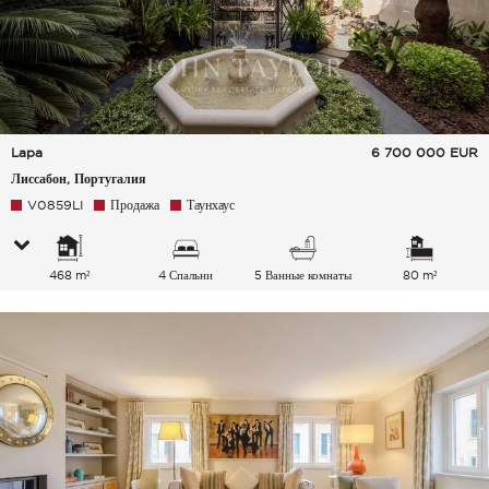
Lapa
6 700 000
EUR
Лиссабон, Португалия
V0859LI
Продажа
Таунхаус
468 m²
4 Спальни
5 Ванные комнаты
80 m²