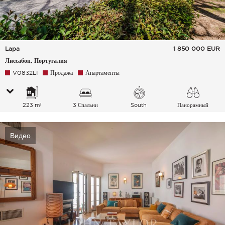
Lapa
1 850 000
EUR
Лиссабон, Португалия
V0832LI
Продажа
Апартаменты
223 m²
3 Спальни
South
Панорамный
Видео