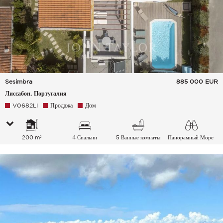
Sesimbra
885 000
EUR
Лиссабон, Португалия
V0682LI
Продажа
Дом
200 m²
4 Спальни
5 Ванные комнаты
Панорамный Море