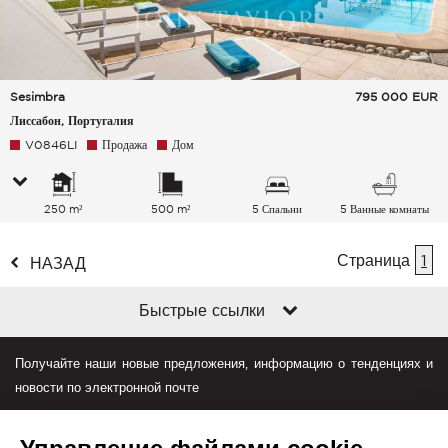
Sesimbra
795 000
EUR
Лиссабон, Португалия
V0846LI
Продажа
Дом
250 m²
500 m²
5 Спальни
5 Ванные комнаты
Страница
1
НАЗАД
Быстрые ссылки
Получайте наши новые предложения, информацию о тенденциях и
новости по электронной почте