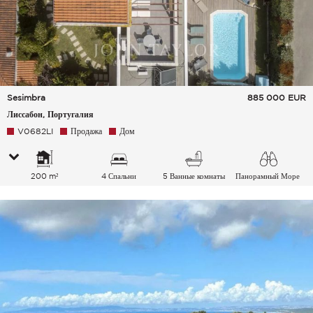
Sesimbra
885 000
EUR
Лиссабон, Португалия
V0682LI
Продажа
Дом
200 m²
4 Спальни
5 Ванные комнаты
Панорамный Море