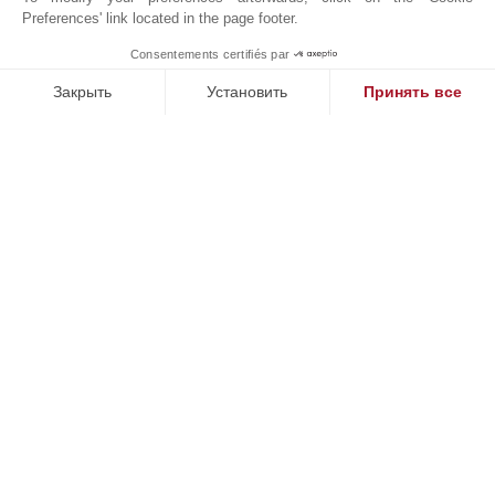
· Джакузи
Preferences' link located in the page footer.
Consentements certifiés par
· Эксклюзивное членство в гольф-клубе
MAKE ENQUIRY
Закрыть
Установить
Принять все
· Круглосуточный консьерж обслуживаемый
Платформа управления согласием: настройте свои параме
Axeptio consent
приложением
Наша платформа позволяет вам настраивать параметры ко
· Хранение велосипедовs
· Зарядные станции для электромобилейs
· Курительная комната
· Гостиная для жителей
· Крытая парковка
· Центр здоровья с йога-студией, спа, хаммамом,
косметическим центром, ледяной комнатой и