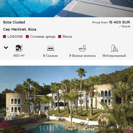
Ibiza Ciudad
15 400
EUR
Price from
/ Неделя
Cap Martinet, Ibiza
L0805IB
Сезонная аренда
Вилла
450 m²
8 Спальни
9 Ванные комнаты
Меблированный