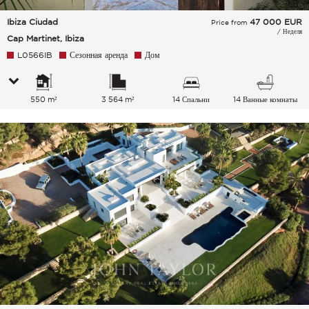
Ibiza Ciudad
47 000
EUR
Price from
/ Неделя
Cap Martinet, Ibiza
L0566IB
Сезонная аренда
Дом
550 m²
3 564 m²
14 Спальни
14 Ванные комнаты