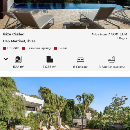
Ibiza Ciudad
7 500
EUR
Price from
/ Неделя
Cap Martinet, Ibiza
L1136IB
Сезонная аренда
Вилла
522 m²
1 035 m²
6 Спальни
8 Ванные комнаты