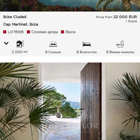
Ibiza Ciudad
22 000
EUR
Price from
/ Неделя
Cap Martinet, Ibiza
L0789IB
Сезонная аренда
Вилла
2 000 m²
8 Спальни
8 Количество
8 Ванные комнаты
спальных мест