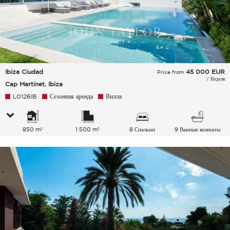
Ibiza Ciudad
45 000
EUR
Price from
/ Неделя
Cap Martinet, Ibiza
L0126IB
Сезонная аренда
Вилла
850 m²
1 500 m²
8 Спальни
9 Ванные комнаты