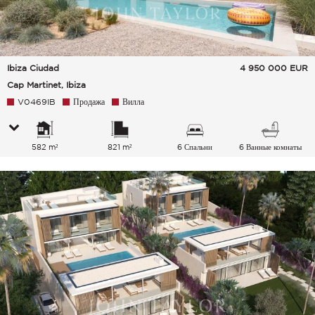
Ibiza Ciudad
4 950 000
EUR
Cap Martinet, Ibiza
V0469IB
Продажа
Вилла
582 m²
821 m²
6 Спальни
6 Ванные комнаты