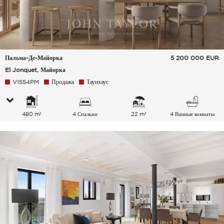
Пальма-Де-Майорка
5 200 000
EUR
El Jonquet, Майорка
V1554PM
Продажа
Таунхаус
480 m²
4 Спальни
22 m²
4 Ванные комнаты