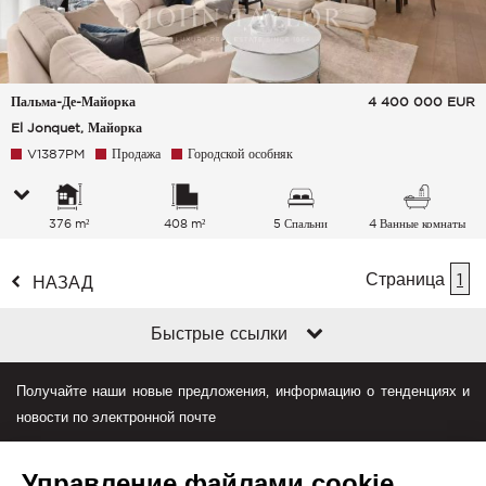
Пальма-Де-Майорка
4 400 000
EUR
El Jonquet, Майорка
V1387PM
Продажа
Городской особняк
376 m²
408 m²
5 Спальни
4 Ванные комнаты
Страница
1
НАЗАД
Быстрые ссылки
Получайте наши новые предложения, информацию о тенденциях и
новости по электронной почте
Управление файлами cookie