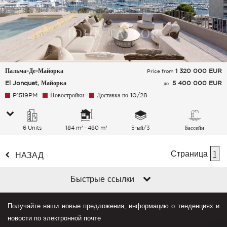
Пальма-Де-Майорка
1 320 000
EUR
Price from
El Jonquet, Майорка
5 400 000 EUR
до
P1519PM
Новостройки
Доставка по 10/28
6 Units
184 m² - 480 m²
5-ый/3
Бассейн
Страница
1
НАЗАД
Быстрые ссылки
Получайте наши новые предложения, информацию о тенденциях и
новости по электронной почте