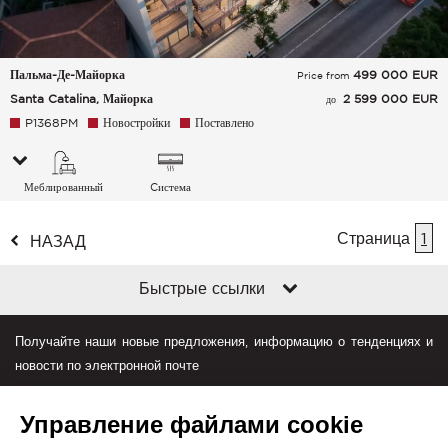
Пальма-Де-Майорка
499 000
EUR
Price from
Santa Catalina, Майорка
2 599 000 EUR
до
P1368PM
Новостройки
Поставлено
Меблированный
Cистема
кондиционирования
воздуха
Страница
1
НАЗАД
Быстрые ссылки
Получайте наши новые предложения, информацию о тенденциях и
новости по электронной почте
Управление файлами cookie