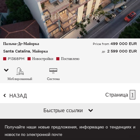
Пальма-Де-Майорка
499 000
EUR
Price from
Santa Catalina, Майорка
2 599 000 EUR
до
P1368PM
Новостройки
Поставлено
Меблированный
Cистема
кондиционирования
воздуха
Страница
1
НАЗАД
Быстрые ссылки
Получайте наши новые предложения, информацию о тенденциях и
новости по электронной почте