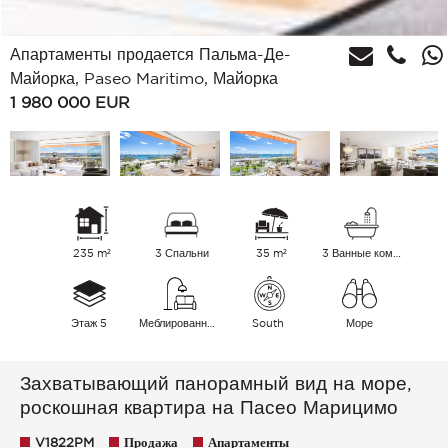
Апартаменты продается Пальма-Де-
Майорка, Paseo Maritimo, Майорка
1 980 000
EUR
235 m²
3 Спальни
35 m²
3 Ванные комнаты
Этаж 5
Меблированный
South
Море
Захватывающий панорамный вид на море,
роскошная квартира на Пасео Марицимо
V1822PM
Продажа
Апартаменты