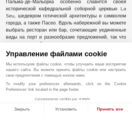
Пальма-де-Мальорка особенно славится своей
исторической кафедральной соборной церквью La
Seu, шедевром готической архитектуры и символом
города, а также Пасео. Вдоль набережной вы можете
выбрать ресторан или бар, сочетающие уединенные
виды на порт и разнообразие предложений, так что
для каждого найдется что-то.
Управление файлами cookie
БЛИЖАЙШИЕ ОКРЕСТНОСТИ
Мы используем файлы cookie, чтобы улучшить ваше восприятие
Автобусная Остановка
Платная Скоростная Дорога
нашего сайта. Вы можете принять файлы cookie или настроить
Автовокзал
Пляж
свои предпочтения с помощью кнопок ниже.
Больница/Поликлиника
Порт
To modify your preferences afterwards, click on the 'Cookie
Вокзал
Супермаркет
Preferences' link located in the page footer.
Кабинет Врача
Такси
Consentements certifiés par
1
Конференц-Центр
Театр
MAKE ENQUIRY
Закрыть
Установить
Принять все
Лицей
Теннисный Корт
Магазины
Центр Города
Платформа управления согласием: настройте свои параме
Axeptio consent
Метро
Школа
Наша платформа позволяет вам настраивать параметры ко
Море
Школа (начальная)