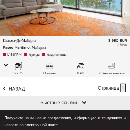
Пальма-Де-Майорка
3 950
EUR
/ Месяц
Paseo Maritimo, Майорка
L1661PM
Аренда
Апартаменты
127 m²
3 Спальни
8 m²
2 Ванные комнаты
Страница
1
НАЗАД
Быстрые ссылки
Получайте наши новые предложения, информацию о тенденциях и
новости по электронной почте