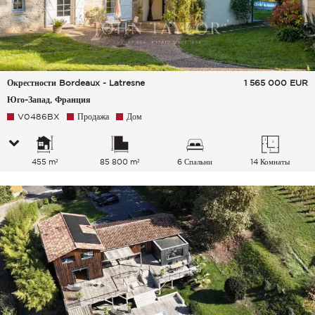
Окрестности Bordeaux - Latresne
1 565 000
EUR
Юго-Запад, Франция
V0486BX
Продажа
Дом
455 m²
85 800 m²
6 Спальни
14 Комнаты