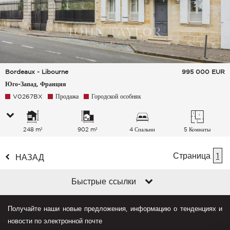
Bordeaux - Libourne
995 000
EUR
Юго-Запад, Франция
V0267BX
Продажа
Городской особняк
248 m²
902 m²
4 Спальни
5 Комнаты
Страница
1
НАЗАД
Быстрые ссылки
Получайте наши новые предложения, информацию о тенденциях и
новости по электронной почте