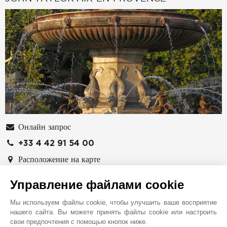
Онлайн запрос
+33 4 42 91 54 00
Расположение на карте
Immobilière du Palais
Управление файлами cookie
8-10 rue Peyresc
Мы используем файлы cookie, чтобы улучшить ваше восприятие
13100
ЭКС-АН-ПРОВАНС
нашего сайта. Вы можете принять файлы cookie или настроить
Bouches-du-Rhône
,
ФРАНЦИЯ
свои предпочтения с помощью кнопок ниже.