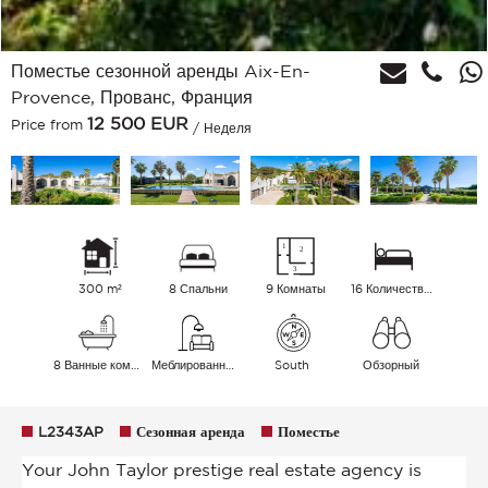
Поместье сезонной аренды Aix-En-
Provence, Прованс, Франция
12 500
EUR
Price from
/ Неделя
300 m²
8 Спальни
9 Комнаты
16 Количество спальных мест
8 Ванные комнаты
Меблированный
South
Обзорный
L2343AP
Сезонная аренда
Поместье