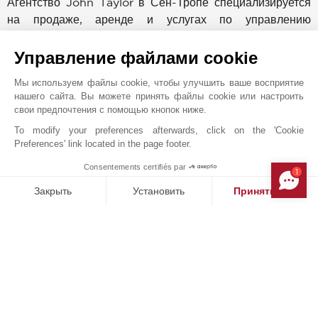
Агентство John Taylor в Сен-Тропе специализируется
на продаже, аренде и услугах по управлению
эксклюзивной недвижимостью. Ознакомьтесь с самыми
прекрасными объектами недвижимости,
Управление файлами cookie
расположенными в самых престижных парках Сен-
Мы используем файлы cookie, чтобы улучшить ваше восприятие
Тропе, в традиционной деревне Гассен над заливом
нашего сайта. Вы можете принять файлы cookie или настроить
Сен-Тропе и в Раматюэль с ее знаменитыми пляжами
свои предпочтения с помощью кнопок ниже.
Пампелон. Специалисты агентства John Taylor в Сен-
To modify your preferences afterwards, click on the 'Cookie
Тропе помогут вам реализовать свои планы в сфере
Preferences' link located in the page footer.
недвижимости — приобрести собственность на
Consentements certifiés par
побережье, арендовать роскошную виллу с видом на
1
MAKE ENQUIRY
залив Канубье или организовать круглогодичное
Закрыть
Установить
Принять все
управление вашим имением. Находясь всего в одном
Платформа управления согласием: настройте свои параме
Axeptio consent
часе езды от международного аэропорта Ниццы
Наша платформа позволяет вам настраивать параметры ко
Лазурный берег и в 20 минутах от частного аэропорта
Ла Моль, Сен-Тропе всегда был и остается
эксклюзивным направлением, привлекающим своим
неповторимыми портом и деревней, ресторанами
средиземноморской кухни, очарованием