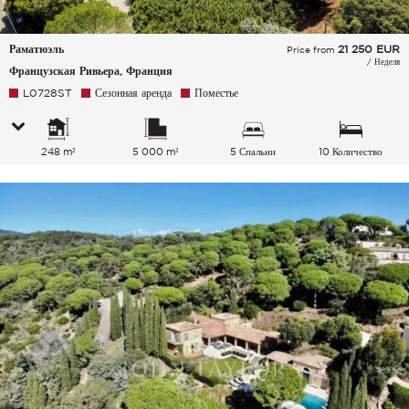
Раматюэль
21 250
EUR
Price from
/ Неделя
Французская Ривьера, Франция
L0728ST
Сезонная аренда
Поместье
248 m²
5 000 m²
5 Спальни
10 Количество
спальных мест