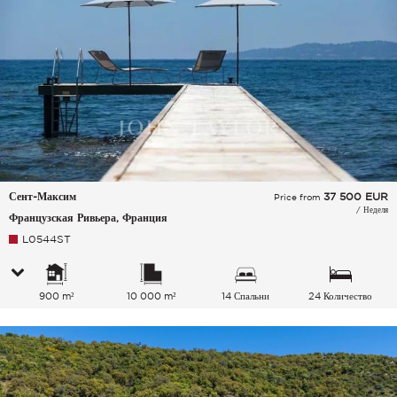
Сент-Максим
37 500
EUR
Price from
/ Неделя
Французская Ривьера, Франция
L0544ST
900 m²
10 000 m²
14 Спальни
24 Количество
спальных мест