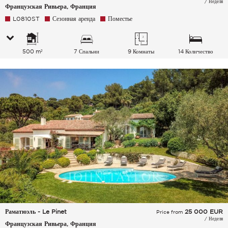
/ Неделя
Французская Ривьера, Франция
L0810ST
Сезонная аренда
Поместье
500 m²
7 Спальни
9 Комнаты
14 Количество
спальных мест
Раматюэль - Le Pinet
25 000
EUR
Price from
/ Неделя
Французская Ривьера, Франция