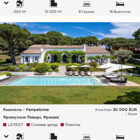
500 m²
10 030 m²
8 Спальни
16 Количество
спальных мест
Раматюэль - Pampelonne
30 000
EUR
Price from
/ Неделя
Французская Ривьера, Франция
L0751ST
Сезонная аренда
Поместье