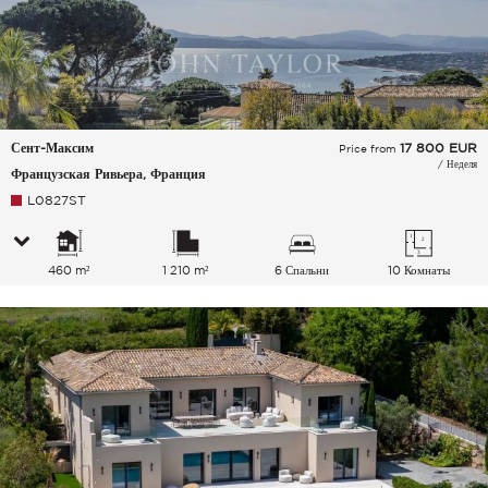
Сент-Максим
17 800
EUR
Price from
/ Неделя
Французская Ривьера, Франция
L0827ST
460 m²
1 210 m²
6 Спальни
10 Комнаты