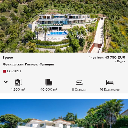
Гримо
43 750
EUR
Price from
/ Неделя
Французская Ривьера, Франция
L0791ST
1 200 m²
40 000 m²
8 Спальни
16 Количество
спальных мест