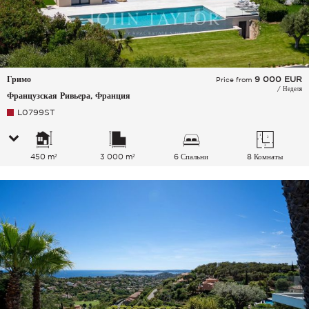
Гримо
9 000
EUR
Price from
/ Неделя
Французская Ривьера, Франция
L0799ST
450 m²
3 000 m²
6 Спальни
8 Комнаты