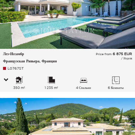
Лез-Иссамбр
6 875
EUR
Price from
/ Неделя
Французская Ривьера, Франция
L0767ST
350 m²
1 235 m²
4 Спальни
6 Комнаты