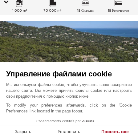
1 000 m²
70 000 m²
18 Спальни
18 Количество
спальных мест
Управление файлами cookie
Мы используем файлы cookie, чтобы улучшить ваше восприятие
нашего сайта. Вы можете принять файлы cookie или настроить
свои предпочтения с помощью кнопок ниже.
To modify your preferences afterwards, click on the 'Cookie
Гримо
40 061
EUR
Price from
Preferences' link located in the page footer.
/ Неделя
Французская Ривьера, Франция
1
Consentements certifiés par
L0821ST
Закрыть
Установить
Принять все