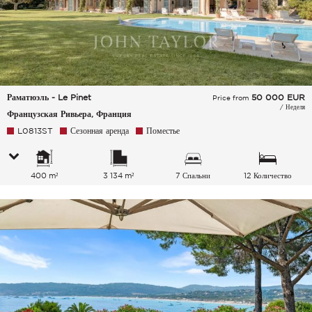
Раматюэль - Le Pinet
50 000
EUR
Price from
/ Неделя
Французская Ривьера, Франция
L0813ST
Сезонная аренда
Поместье
400 m²
3 134 m²
7 Спальни
12 Количество
спальных мест