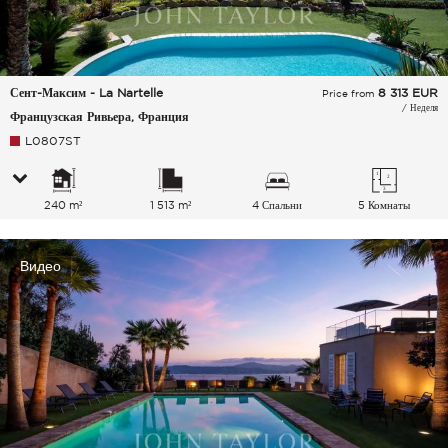
Сент-Максим - La Nartelle
8 313
EUR
Price from
/ Неделя
Французская Ривьера, Франция
L0807ST
240 m²
1 513 m²
4 Спальни
5 Комнаты
Видео