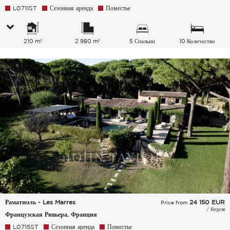
L0711ST
Сезонная аренда
Поместье
210 m²
2 980 m²
5 Спальни
10 Количество
спальных мест
Раматюэль - Les Marres
24 150
EUR
Price from
/ Неделя
Французская Ривьера, Франция
L0715ST
Сезонная аренда
Поместье