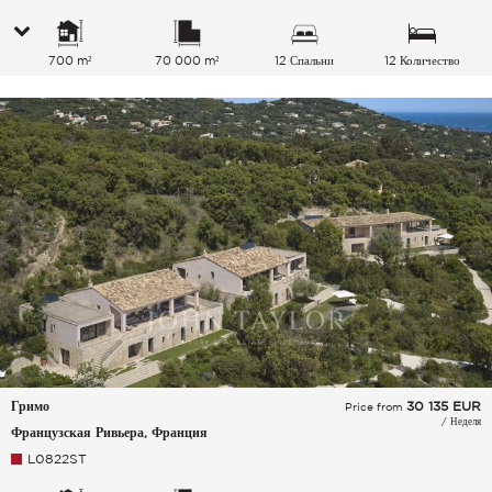
700 m²
70 000 m²
12 Спальни
12 Количество
спальных мест
Гримо
30 135
EUR
Price from
/ Неделя
Французская Ривьера, Франция
L0822ST