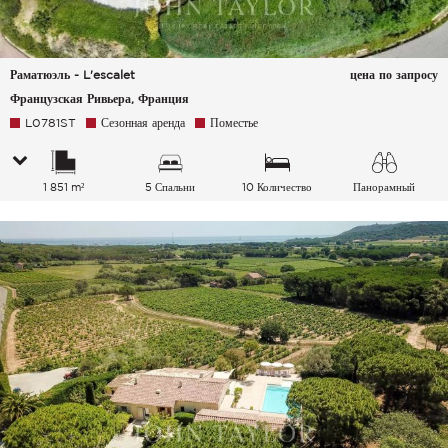
Раматюэль - L'escalet
цена по запросу
Французская Ривьера, Франция
L0781ST
Сезонная аренда
Поместье
1 851 m²
5 Спальни
10 Количество
Панорамный
спальных мест