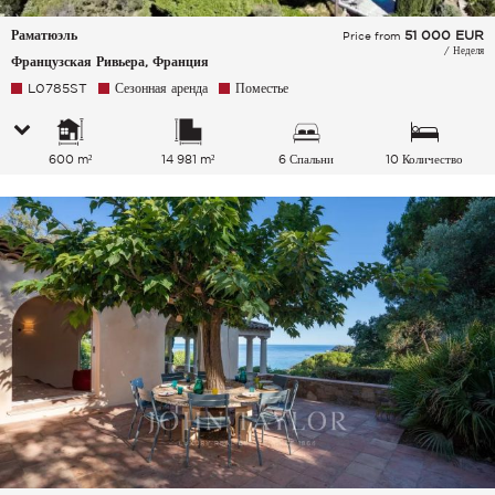
Раматюэль
51 000
EUR
Price from
/ Неделя
Французская Ривьера, Франция
L0785ST
Сезонная аренда
Поместье
600 m²
14 981 m²
6 Спальни
10 Количество
спальных мест