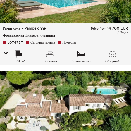
Раматюэль - Pampelonne
14 700
EUR
Price from
/ Неделя
Французская Ривьера, Франция
L0747ST
Сезонная аренда
Поместье
1 591 m²
5 Спальни
5 Количество
Обзорный
спальных мест