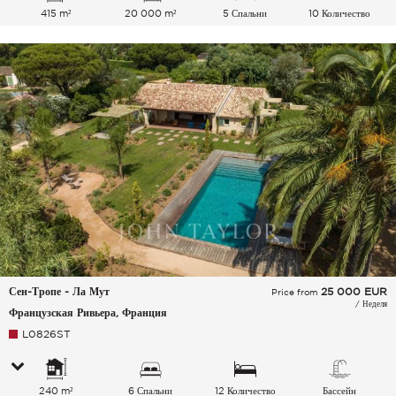
415 m²
20 000 m²
5 Спальни
10 Количество
спальных мест
Сен-Тропе - Ла Мут
25 000
EUR
Price from
/ Неделя
Французская Ривьера, Франция
L0826ST
240 m²
6 Спальни
12 Количество
Бассейн