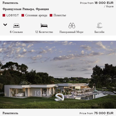
Раматюэль
18 000
EUR
Price from
/ Неделя
Французская Ривьера, Франция
L0811ST
Сезонная аренда
Поместье
6 Спальни
12 Количество
Панорамный Море
Бассейн
спальных мест
Раматюэль
75 000
EUR
Price from