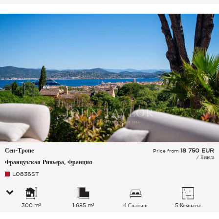
спальных мест
Сен-Тропе
18 750
EUR
Price from
/ Неделя
Французская Ривьера, Франция
L0836ST
300 m²
1 685 m²
4 Спальни
5 Комнаты