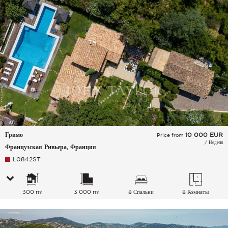
Гримо
10 000
EUR
Price from
/ Неделя
Французская Ривьера, Франция
L0842ST
300 m²
3 000 m²
8 Спальни
8 Комнаты