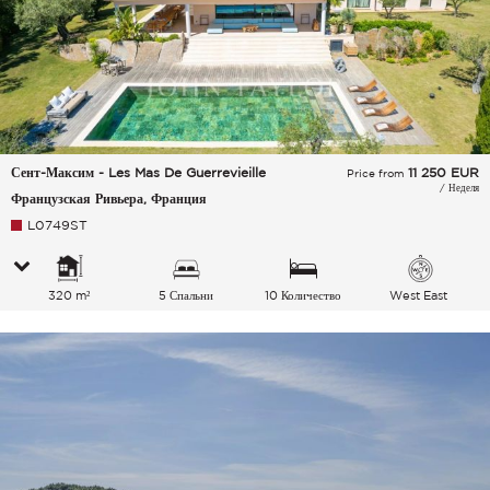
Сент-Максим - Les Mas De Guerrevieille
11 250
EUR
Price from
/ Неделя
Французская Ривьера, Франция
L0749ST
320 m²
5 Спальни
10 Количество
West East
спальных мест