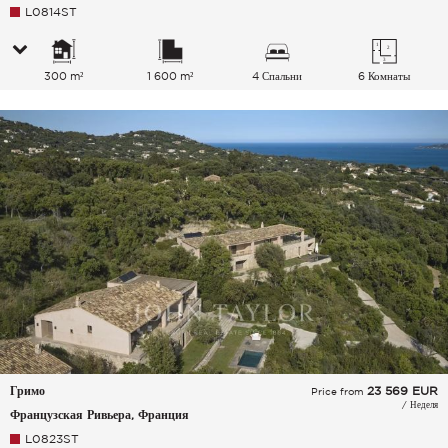
L0814ST
300 m²
1 600 m²
4 Спальни
6 Комнаты
Гримо
23 569
EUR
Price from
/ Неделя
Французская Ривьера, Франция
L0823ST