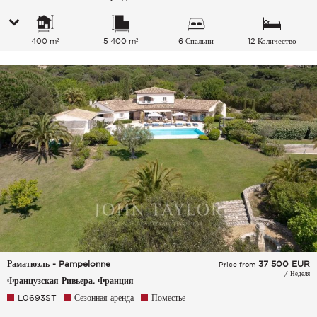
400 m²
5 400 m²
6 Спальни
12 Количество
спальных мест
Раматюэль - Pampelonne
37 500
EUR
Price from
/ Неделя
Французская Ривьера, Франция
L0693ST
Сезонная аренда
Поместье