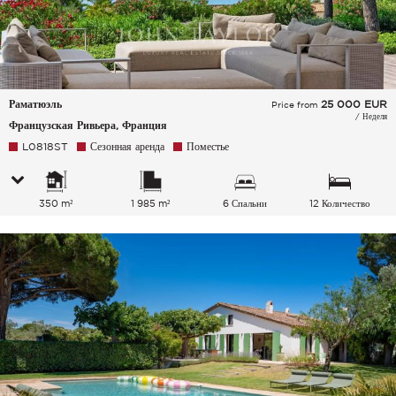
Раматюэль
25 000
EUR
Price from
/ Неделя
Французская Ривьера, Франция
L0818ST
Сезонная аренда
Поместье
350 m²
1 985 m²
6 Спальни
12 Количество
спальных мест