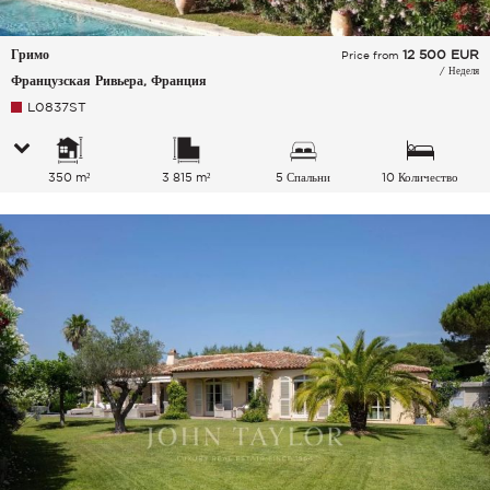
Гримо
12 500
EUR
Price from
/ Неделя
Французская Ривьера, Франция
L0837ST
350 m²
3 815 m²
5 Спальни
10 Количество
спальных мест