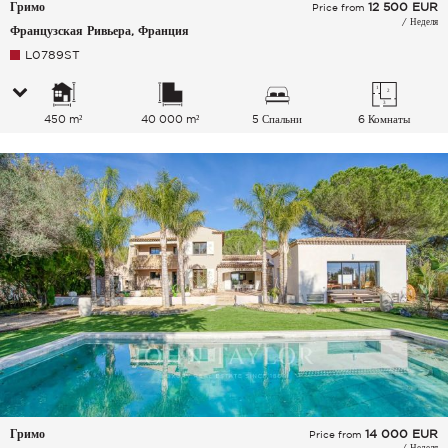
Гримо
12 500
EUR
Price from
/ Неделя
Французская Ривьера, Франция
L0789ST
450 m²
40 000 m²
5 Спальни
6 Комнаты
Гримо
14 000
EUR
Price from
/ Неделя