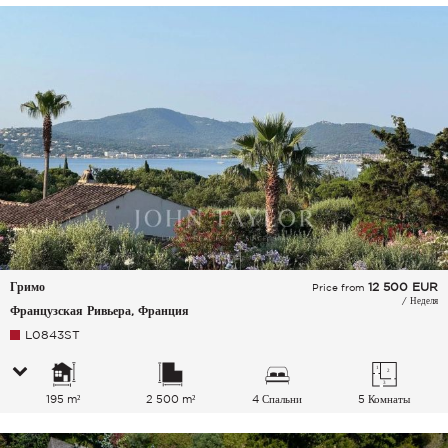
Гримо
12 500
EUR
Price from
/ Неделя
Французская Ривьера, Франция
L0843ST
195 m²
2 500 m²
4 Спальни
5 Комнаты