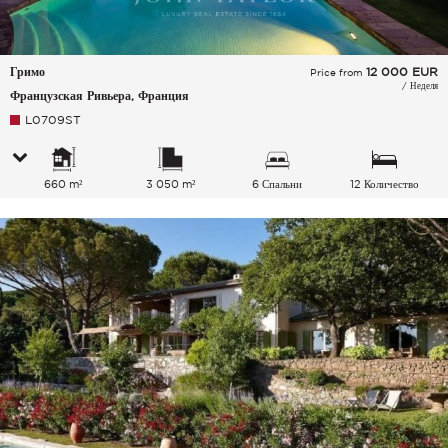
Гримо
12 000
EUR
Price from
/ Неделя
Французская Ривьера, Франция
L0709ST
660 m²
3 050 m²
6 Спальни
12 Количество
спальных мест