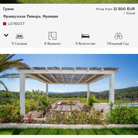
Гримо
12 500
EUR
Price from
/ Неделя
Французская Ривьера, Франция
L0760ST
5 Спальни
6 Комнаты
5 Количество
Обзорный Сад
спальных мест