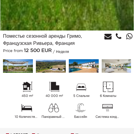
Поместье сезонной аренды Гримо,
Французская Ривьера, Франция
12 500
EUR
Price from
/ Неделя
450 m²
40 000 m²
5 Спальни
6 Комнаты
10 Количество спальных мест
Панорамный Холмы
Бассейн
Cистема кондиционирования воздуха