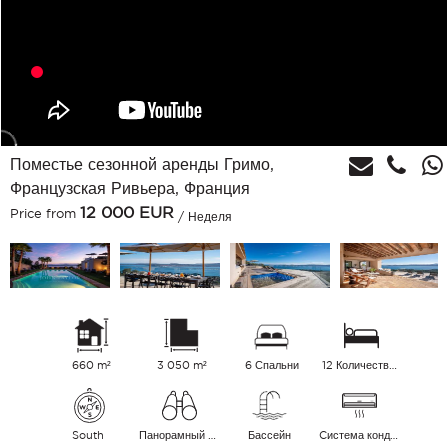
Поместье сезонной аренды Гримо,
Французская Ривьера, Франция
12 000
EUR
Price from
/ Неделя
660 m²
3 050 m²
6 Спальни
12 Количество спальных мест
South
Панорамный Море
Бассейн
Cистема кондиционирования воздуха