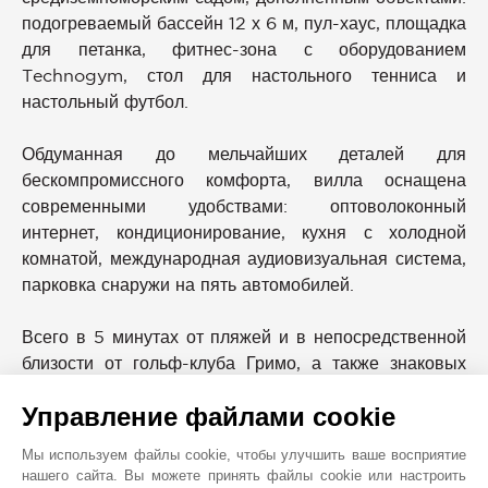
подогреваемый бассейн 12 х 6 м, пул-хаус, площадка
для петанка, фитнес-зона с оборудованием
Technogym, стол для настольного тенниса и
настольный футбол.
Обдуманная до мельчайших деталей для
бескомпромиссного комфорта, вилла оснащена
современными удобствами: оптоволоконный
интернет, кондиционирование, кухня с холодной
комнатой, международная аудиовизуальная система,
парковка снаружи на пять автомобилей.
Всего в 5 минутах от пляжей и в непосредственной
близости от гольф-клуба Гримо, а также знаковых
деревень Сент-Максима и Сен-Тропе, эта
Управление файлами cookie
недвижимость олицетворяет редкий адрес, где
роскошь, сдержанность и средиземноморский образ
Мы используем файлы cookie, чтобы улучшить ваше восприятие
жизни выражены с блеском.
нашего сайта. Вы можете принять файлы cookie или настроить