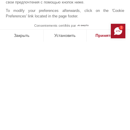
свои предпочтения с помощью кнопок ниже.
ЭНЕРГЕТИЧЕСКАЯ ДИАГНОСТИКА
To modify your preferences afterwards, click on the 'Cookie
Preferences' link located in the page footer.
БЛИЖАЙШИЕ ОКРЕСТНОСТИ
Consentements certifiés par
1
MAKE ENQUIRY
Центр Города
Гольф-Клуб
Закрыть
Установить
Принять все
Вокзал
Аэропорт
Платформа управления согласием: настройте свои параме
Axeptio consent
Наша платформа позволяет вам настраивать параметры ко
JOHN TAYLOR SAINT-TROPEZ