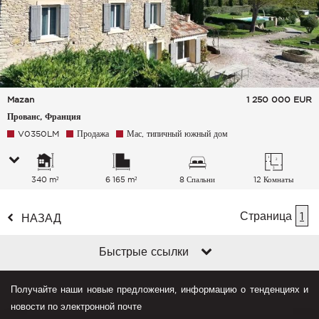
Mazan
1 250 000
EUR
Прованс, Франция
V0350LM
Продажа
Мас, типичный южный дом
340 m²
6 165 m²
8 Спальни
12 Комнаты
Страница
1
НАЗАД
Быстрые ссылки
Получайте наши новые предложения, информацию о тенденциях и
новости по электронной почте