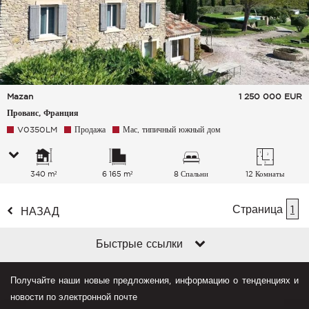
Mazan
1 250 000
EUR
Прованс, Франция
V0350LM
Продажа
Мас, типичный южный дом
340 m²
6 165 m²
8 Спальни
12 Комнаты
Страница
1
НАЗАД
Быстрые ссылки
Получайте наши новые предложения, информацию о тенденциях и
новости по электронной почте