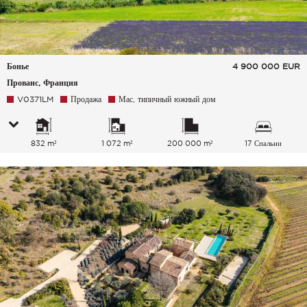
Бонье
4 900 000
EUR
Прованс, Франция
V0371LM
Продажа
Мас, типичный южный дом
832 m²
1 072 m²
200 000 m²
17 Спальни