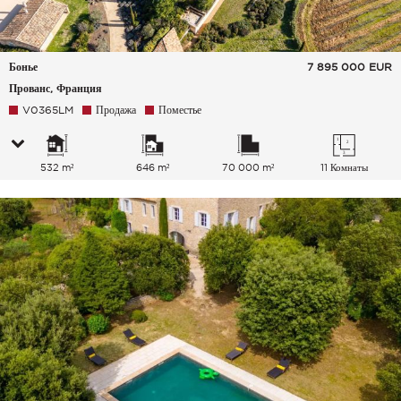
Бонье
7 895 000
EUR
Прованс, Франция
V0365LM
Продажа
Поместье
532 m²
646 m²
70 000 m²
11 Комнаты