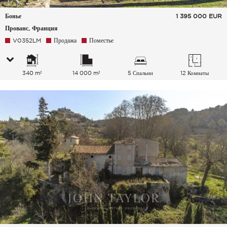
Бонье
1 395 000
EUR
Прованс, Франция
V0352LM
Продажа
Поместье
340 m²
14 000 m²
5 Спальни
12 Комнаты