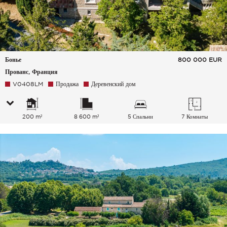
Бонье
800 000
EUR
Прованс, Франция
V0408LM
Продажа
Деревенский дом
200 m²
8 600 m²
5 Спальни
7 Комнаты