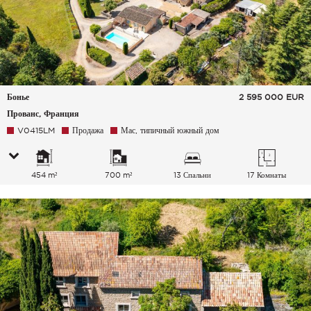
Бонье
2 595 000
EUR
Прованс, Франция
V0415LM
Продажа
Мас, типичный южный дом
454 m²
700 m²
13 Спальни
17 Комнаты