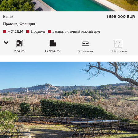
Бонье
1 599 000
EUR
Прованс, Франция
V0121LM
Продажа
Бастид, типичный южный дом
274 m²
13 924 m²
6 Спальни
11 Комнаты