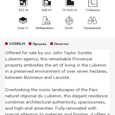
532 m²
646 m²
70 000 m²
11 Комнаты
Этаж 1/1
Меблированный
South
Панорамный
V0365LM
Продажа
Поместье