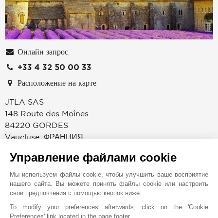
Онлайн запрос
+33 4 32 50 00 33
Расположение на карте
JTLA SAS
148 Route des Moînes
84220
GORDES
Vaucluse
,
ФРАНЦИЯ
Специализируясь на престижной недвижимости, наши
Управление файлами cookie
агентства в Горде и Эгальере приглашают вас в
Мы используем файлы cookie, чтобы улучшить ваше восприятие
привилегированное место в Любероне и Альпах.
нашего сайта. Вы можете принять файлы cookie или настроить
свои предпочтения с помощью кнопок ниже.
Всего в 50 км от вокзала скоростных поездов Экс-ан-
To modify your preferences afterwards, click on the 'Cookie
Прованса и в 60 км от международного аэропорта
Preferences' link located in the page footer.