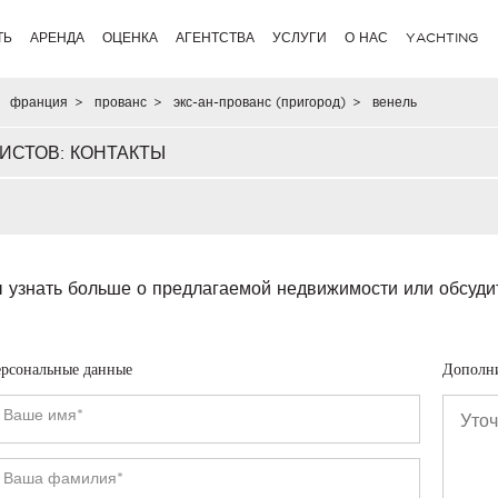
ТЬ
АРЕНДА
ОЦЕНКА
АГЕНТСТВА
УСЛУГИ
О НАС
YACHTING
франция
>
прованс
>
экс-ан-прованс (пригород)
>
венель
ИСТОВ: КОНТАКТЫ
 узнать больше о предлагаемой недвижимости или обсуди
рсональные данные
Дополн