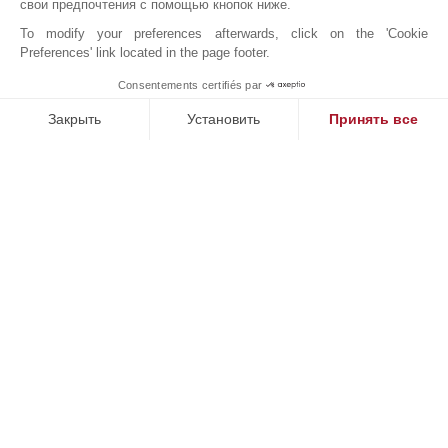
Вокзал
Платная Скоростная Дорога
свои предпочтения с помощью кнопок ниже.
To modify your preferences afterwards, click on the 'Cookie
Preferences' link located in the page footer.
Consentements certifiés par
JOHN TAYLOR BORDEAUX
MAKE ENQUIRY
Закрыть
Установить
Принять все
Платформа управления согласием: настройте свои параме
Axeptio consent
Наша платформа позволяет вам настраивать параметры ко
Онлайн запрос
+33 5 57 99 48 29
Расположение на карте