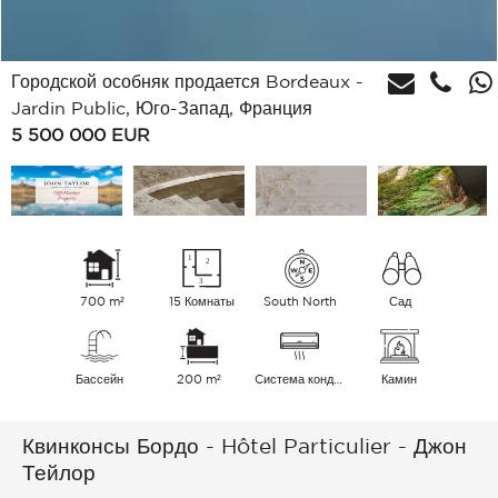
Городской особняк продается Bordeaux -
Jardin Public, Юго-Запад, Франция
5 500 000
EUR
700 m²
15 Комнаты
South North
Сад
Бассейн
200 m²
Cистема кондиционирования воздуха
Камин
Квинконсы Бордо - Hôtel Particulier - Джон
Тейлор